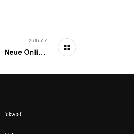
ZURÜCK
Neue Online-Präsenz
[skwɒd]