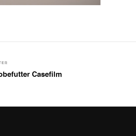
TER
obefutter Casefilm